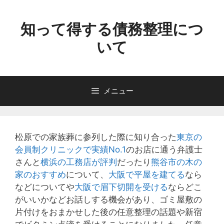
コ
ン
知って得する債務整理につ
テ
いて
ン
ツ
へ
ス
メニュー
キ
ッ
プ
松原での家族葬に参列した際に知り合った
東京の
会員制クリニックで実績No.1
のお店に通う弁護士
さんと
横浜の工務店が評判
だったり
熊谷市の木の
家のおすすめ
について、
大阪で平屋を建てる
なら
などについてや
大阪で眉下切開を受ける
ならどこ
がいいかなどお話しする機会があり、ゴミ屋敷の
片付けをおまかせした後の任意整理の話題や新宿