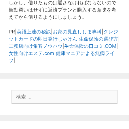
しかし、借りたものは返さなければならないので
衝動買いはせずに返済プランと購入する意味を考
えてから借りるようにしましょう。
PR|
英語上達の秘訣
|
お家の見直ししま専科
|
クレジ
ットカードの即日発行じゃけん
|
生命保険の選び方
|
工務店向け集客ノウハウ
|
生命保険の口コミ.COM
|
女性向けエステ.com
|
健康マニアによる無病ライ
フ
|
検
索
: