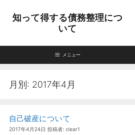
コ
ン
知って得する債務整理につ
テ
いて
ン
ツ
へ
ス
メニュー
キ
ッ
プ
月別: 2017年4月
自己破産について
2017年4月24日
投稿者:
clear1