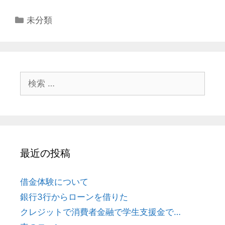
カ
未分類
テ
ゴ
リ
ー
検
索
:
最近の投稿
借金体験について
銀行3行からローンを借りた
クレジットで消費者金融で学生支援金で…