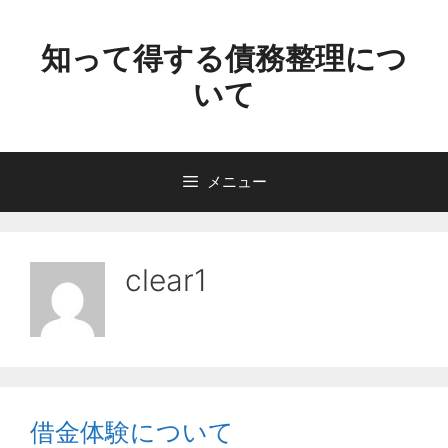
コ
ン
知って得する債務整理につ
テ
いて
ン
ツ
へ
ス
メニュー
キ
ッ
プ
clear1
借金体験について