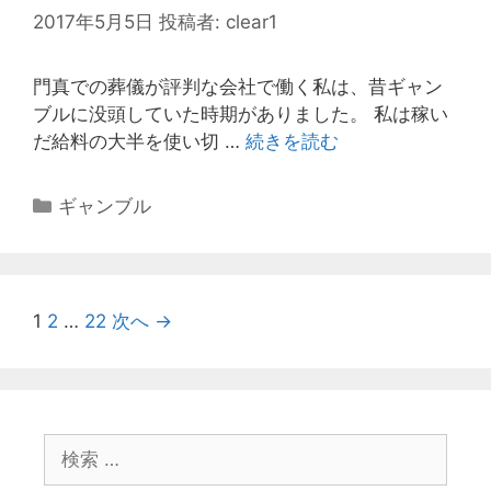
2017年5月5日
投稿者:
clear1
門真での葬儀が評判な会社で働く私は、昔ギャン
ブルに没頭していた時期がありました。 私は稼い
だ給料の大半を使い切 …
続きを読む
借
金
体
カ
ギャンブル
験
テ
に
ゴ
つ
リ
い
ー
投
1
2
…
22
次へ →
て
稿
ナ
ビ
ゲ
検
ー
索
シ