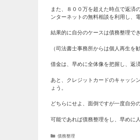
また、８００万を超えた時点で返済
ンターネットの無料相談を利用し、
結果的に自分のケースは債務整理で
（司法書士事務所からは個人再生を
借金は、早めに全体像を把握し、返
あと、クレジットカードのキャッシ
ょう。
どちらにせよ、面倒ですが一度自分
可能であれば債務整理をし、早めに
カ
債務整理