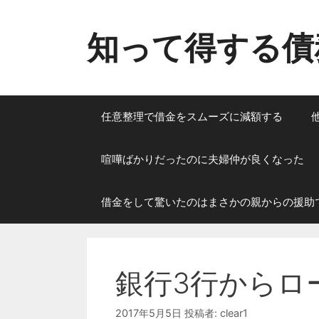
コ
ン
知って得する債
テ
ン
ツ
へ
ス
任意整理で借金をスムーズに減額する
キ
ッ
喧嘩ばかりだったのに夫婦仲が良くなった
プ
借金をして驚いたのはまさかの親からの援助
銀行3行からロ
2017年5月5日
投稿者:
clear1