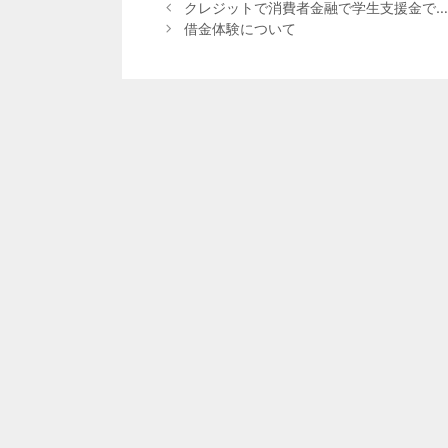
投
テ
クレジットで消費者金融で学生支援金で…
稿
ゴ
借金体験について
ナ
リ
ビ
ー
ゲ
ー
シ
ョ
ン