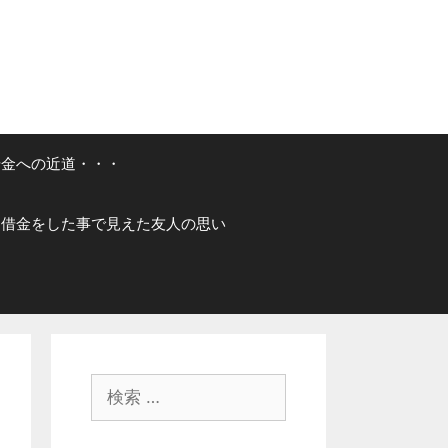
借金への近道・・・
借金をした事で見えた友人の思い
検
索
: